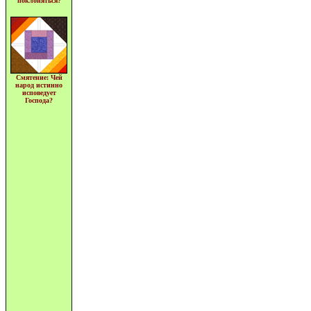
поклоняться?
Смятение: Чей
народ истинно
исповедует
Господа?