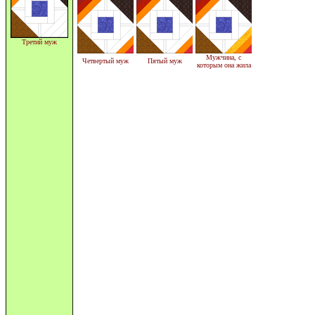
Третий муж
Мужчина, с
Четвертый муж
Пятый муж
которым она жила