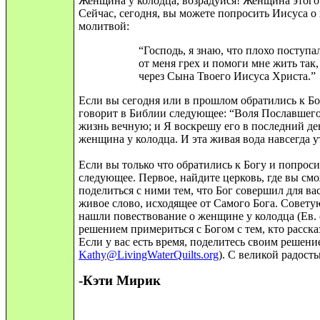
Женщина у колодца, возрадуйся! Женщина этого м
Сейчас, сегодня, вы можете попросить Иисуса о
молитвой:
“Господь, я знаю, что плохо поступ
от меня грех и помоги мне жить так
через Сына Твоего Иисуса Христа.”
Если вы сегодня или в прошлом обратились к Бо
говорит в Библии следую
щ
ее: “Воля Пославшег
жизнь вечную; и Я воскрешу его в последний ден
жен
щ
ина у колодца. И эта живая вода навсегда 
Если вы только что обратились к Богу и попроси
следующее. Первое, найдите церковь, где вы см
поделиться с ними тем, что Бог совершил для вас
живое слово, исходящее от Самого Бога. Совету
нашли повествование о женщине у колодца (Ев. о
решением примериться с Богом с тем, кто расск
Если у вас есть время, поделитесь своим решени
Kathy@LivingWaterQuilts.org
). С великой радость
-Кэти Мирик