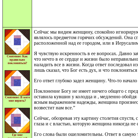
Сейчас мы видим женщину, спокойно игнорирую
являлось предметом горячих обсуждений. Она сп
расположенной над ее городом, или в Иерусалиме
Я чувствую искренность в ее вопросах. Давно з
Смятение: Как
что нечто в ее сеpдце и жизни было неправильн
правильно
поклоняться?
наладить все в жизни. Когда ответ последовал и
лишь сказал, что Бог есть дух, и что поклоняться
Его ответ глубоко задел
женщину
. Что-то начало
Поклонение Богу не имеет ничего общего с пред
оставила кувшин у колодца и , медленно обойдя 
Смятение: В кого
мне верить?
ясным выражением надежды, женщина произнесла:
возвестит нам все.”
Сейчас, обозревая эту картину столетия спустя,
глаза и с властью, которую женщина никогда не 
Его слова были ошеломительны. Ответ в самую т
Где мне