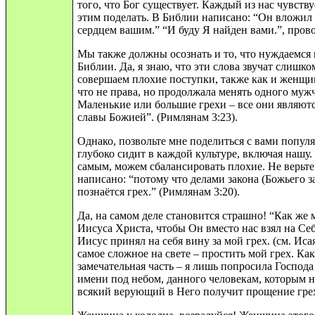
того, что Бог существует. Каждый из нас чувств
этим поделать. В Библии написано: “Он вложил 
сердцем вашим.” “И буду Я найден вами.”, прово
Мы также должны осознать и то, что нуждаемся 
Библии. Да, я знаю, что эти слова звучат слишк
совершаем плохие поступки, также как и женщин
что не права, но продолжала менять одного муж
Маленькие или большие грехи – все они являют
славы Божией”. (Римлянам 3:23).
Однако, позвольте мне поделиться с вами попу
глубоко сидит в каждой культуре, включая нашу.
самым, можем сбалансировать плохие. Не верьте 
написано: “потому что делами закона (Божьего з
познаётся грех.” (Римлянам 3:20).
Да, на самом деле становится страшно! “Как же 
Иисуса Христа, чтобы Он вместо нас взял на Се
Иисус принял на себя вину за мой грех. (см. Ис
самое сложное на свете – простить мой грех. Ка
замечательная часть – я лишь попросила Господа
имени под небом, данного человекам, которым н
всякий верующий в Него получит прощение грехо